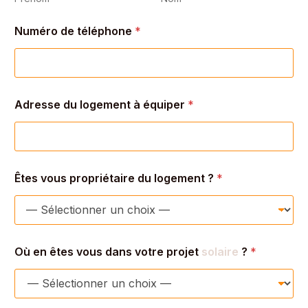
Numéro de téléphone
*
Adresse du logement à équiper
*
Ê
Êtes vous propriétaire du logement ?
*
t
e
s
v
o
s
Où en êtes vous dans votre projet
solaire
?
*
l
o
g
e